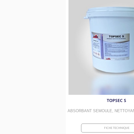
Absorbants routiers et kits
Résines et mo
Débituminants et anti-adh
Adjuvants po
Désinfections et surodora
Démoussants 
Élections et manifestation
Étanchéité et
Amend
Piscines et bassins
Revêtements 
Ges
Sports et gymnases
Colles et fixa
Mobiliers e
Aires de jeux
Décapants et a
TOPSEC S
ABSORBANT SEMOULE, NETTOYAN
FICHE TECHNIQUE