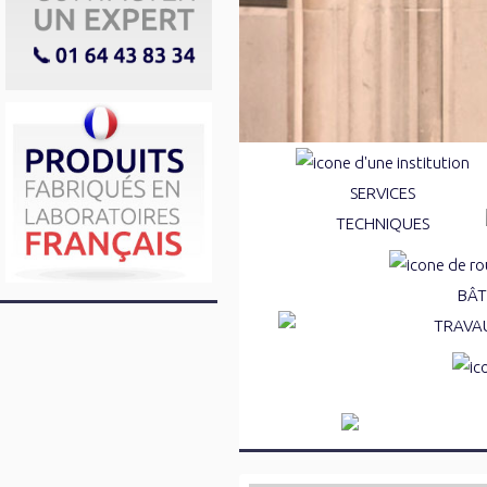
SERVICES
TECHNIQUES
Marquages au sol
BÂT
Réparations de la voirie
TRAVAU
Traitements des pieds d'a
Nettoyage des
Résines & mortiers de sce
Graisses huile
Anti-graffitis et protection
Traitements d
Alter
Déneigeants et déverglaça
Débituminants