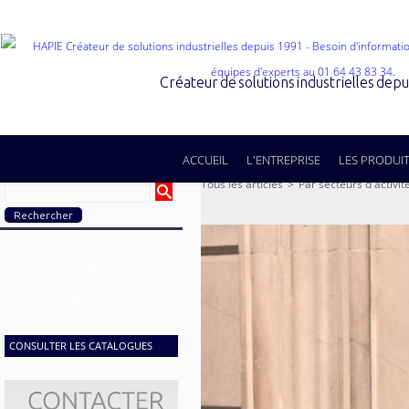
Créateur de solutions industrielles dep
ACCUEIL
L'ENTREPRISE
LES PRODUI
Tous les articles
>
Par secteurs d'activit
SECTEURS
GAMMES
CONSULTER LES CATALOGUES