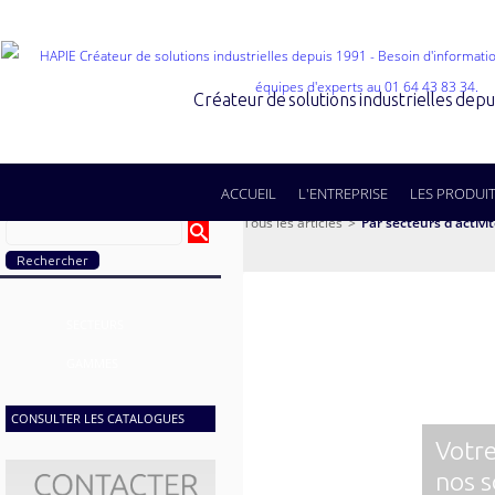
Créateur de solutions industrielles dep
ACCUEIL
L'ENTREPRISE
LES PRODUI
Tous les articles
>
Par secteurs d'activi
SECTEURS
GAMMES
CONSULTER LES CATALOGUES
Votre
nos s