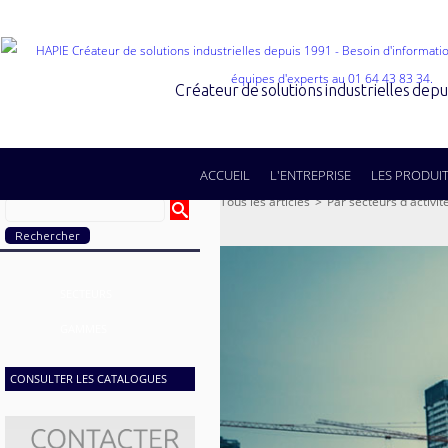
Créateur de solutions industrielles dep
ACCUEIL
L'ENTREPRISE
LES PRODUI
Tous les articles
>
Par secteurs d'activit
SECTEURS
GAMMES
CONSULTER LES CATALOGUES