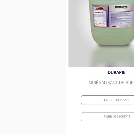
Absorbants routiers et kits d
Décapants 
Débituminants et anti-adhér
Savons bac
Désinfections et surodorants
Bacs à grai
Élections et manifestations
Linges et v
Piscines et bassins
Entretien d
Sports et gymnases
Insecticide
DURAPIE
Aires de jeux
Graisses al
MINÉRALISANT DE SU
FICHE TECHNIQUE
FICHE DE SÉCURITÉ