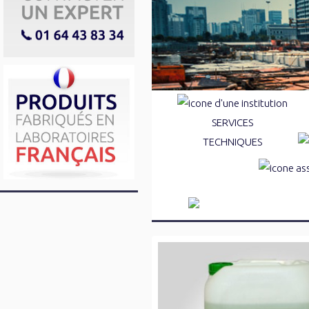
SERVICES
TECHNIQUES
Marquages au sol
Réparations de la voirie
Traitements des pieds d'arbr
Dégraissan
Résines & mortiers de scelle
Désinfectan
Anti-graffitis et protections
Désodorisa
Déneigeants et déverglaçant
Détartrant