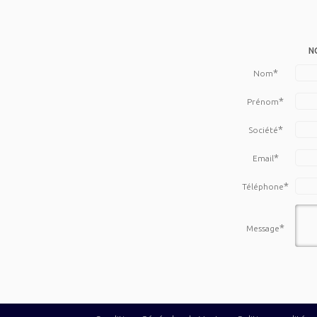
N
*
Nom
*
Prénom
*
Société
*
Email
*
Téléphone
*
Message