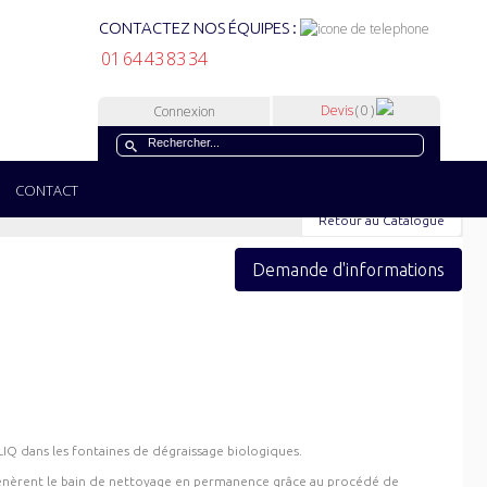
CONTACTEZ NOS ÉQUIPES :
01 64 43 83 34
Devis
( 0 )
Connexion
CONTACT
Retour au Catalogue
Demande d'informations
LIQ dans les fontaines de dégraissage biologiques.
énèrent le bain de nettoyage en permanence grâce au procédé de