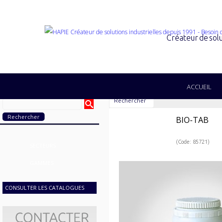
Créateur de solu
ACCUEIL
Rechercher
BIO-TAB
(Code: 85721)
SECTEURS
GAMMES
CONSULTER LES CATALOGUES