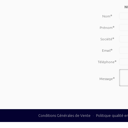
N
*
Nom
*
Prénom
*
Société
*
Email
*
Téléphone
*
Message
Conditions Générales de Vente
·
Politique qualité 