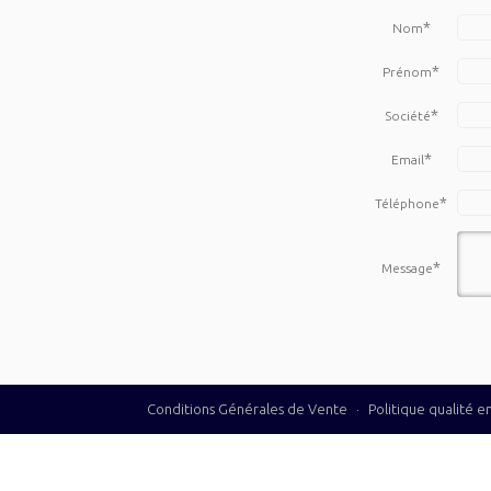
*
Nom
*
Prénom
*
Société
*
Email
*
Téléphone
*
Message
Conditions Générales de Vente
·
Politique qualité 