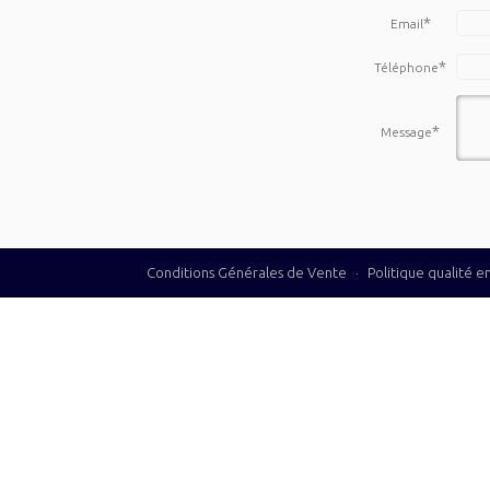
*
Email
*
Téléphone
*
Message
Conditions Générales de Vente
·
Politique qualité 