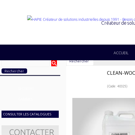
Créateur de solu
ACCUEIL
Rechercher
CLEAN-WO
(Code: 40325)
SECTEURS
GAMMES
CONSULTER LES CATALOGUES