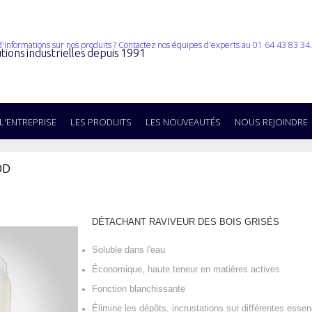
tions industrielles depuis 1991
L'ENTREPRISE
LES PRODUITS
LES NOUVEAUTÉS
NOUS REJOINDRE
OD
DÉTACHANT RAVIVEUR DES BOIS GRISÉS
Soluble dans l'eau
Économique, haute teneur en matières actives
Fonction blanchissante
Élimine les dépôts, incrustations sur différentes esse