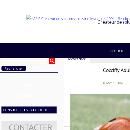
Créateur de solu
ACCUEIL
Rechercher
Cocciffy Adu
(Code: 50806)
SECTEURS
GAMMES
CONSULTER LES CATALOGUES