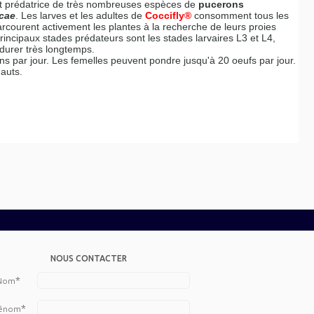
t prédatrice de très nombreuses espèces de
pucerons
cae
. Les larves et les adultes de
Coccifly®
consomment tous les
parcourent activement les plantes à la recherche de leurs proies
principaux stades prédateurs sont les stades larvaires L3 et L4,
e durer très longtemps.
 par jour. Les femelles peuvent pondre jusqu'à 20 oeufs par jour.
hauts.
NOUS CONTACTER
*
Nom
*
énom