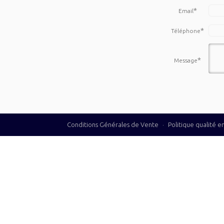
*
Email
*
Téléphone
*
Message
Conditions Générales de Vente
·
Politique qualité 