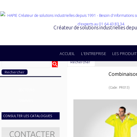
Créateur de solutions industrielles dep
ACCUEIL
L'ENTREPRISE
LES PRODUIT
Rechercher
Combinaiso
(Code: PR013)
SECTEURS
GAMMES
CONSULTER LES CATALOGUES