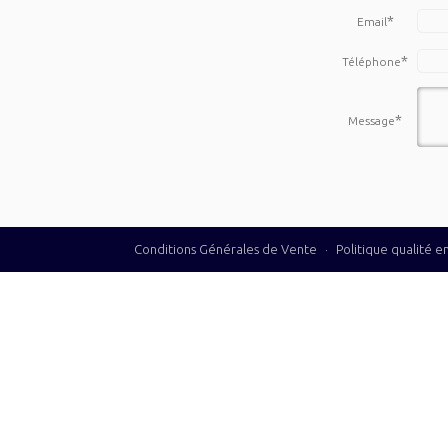
*
Email
*
Téléphone
*
Message
Conditions Générales de Vente
·
Politique qualité 