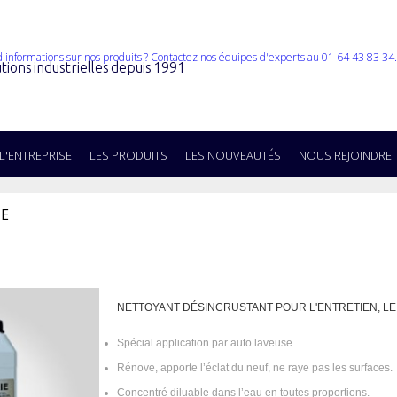
tions industrielles depuis 1991
L'ENTREPRISE
LES PRODUITS
LES NOUVEAUTÉS
NOUS REJOINDRE
IE
NETTOYANT DÉSINCRUSTANT POUR L'ENTRETIEN, LE
Spécial application par auto laveuse.
Rénove, apporte l’éclat du neuf, ne raye pas les surfaces.
Concentré diluable dans l’eau en toutes proportions.