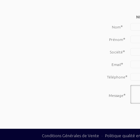
N
*
Nom
*
Prénom
*
Société
*
Email
*
Téléphone
*
Message
Conditions Générales de Vente
·
Politique qualité 