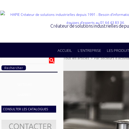
Créateur de solutions industrielles dep
ACCUEIL
L'ENTREPRISE
LES PRODUI
Tous les articles
>
Par secteurs d'activit
SECTEURS
GAMMES
CONSULTER LES CATALOGUES