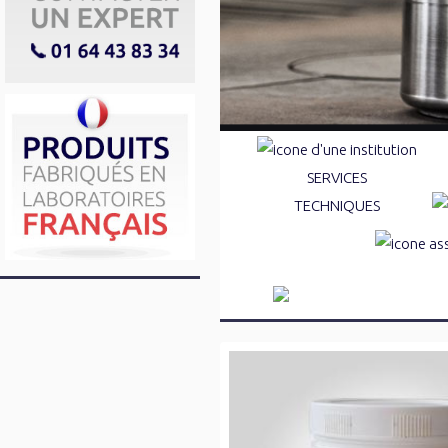
SERVICES
TECHNIQUES
Marquages au sol
Réparations de la voirie
Traitements des pieds d'arbr
Dégraissan
Résines & mortiers de scelle
Désinfectan
Anti-graffitis et protections
Désodorisa
Déneigeants et déverglaçant
Détartrant