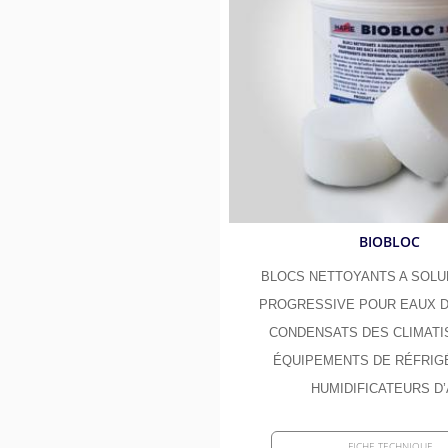
Absorbants routiers et kits d
Décapants 
Débituminants et anti-adhér
Savons bac
Désinfections et surodorants
Bacs à grai
Élections et manifestations
Linges et v
Piscines et bassins
Entretien d
Sports et gymnases
Insecticide
BIOBLOC
Aires de jeux
Graisses al
BLOCS NETTOYANTS A SOLUB
PROGRESSIVE POUR EAUX D
CONDENSATS DES CLIMATI
ÉQUIPEMENTS DE RÉFRIG
HUMIDIFICATEURS D’
FICHE TECHNIQUE