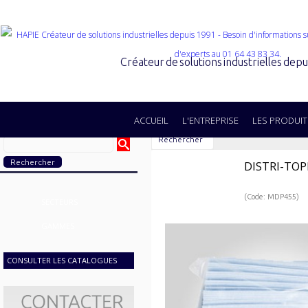
Créateur de solutions industrielles dep
ACCUEIL
L'ENTREPRISE
LES PRODUIT
Rechercher
DISTRI-TO
(Code: MDP455)
SECTEURS
GAMMES
CONSULTER LES CATALOGUES