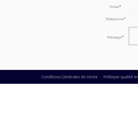
*
Email
*
Téléphone
*
Message
Conditions Générales de Vente
·
Politique qualité 