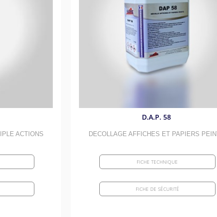
écurité
Réparation des sols et parking
Peintures de sols
imentaires
Semence
s
Peintures et marquages
Graisses huiles lub
icides - Hygiène des mains
Amendements et substrat
Insecticides et raticides
Additifs moteur et
s et canalisations
Gestion des plans d'eau
Traitements des bassins d'ornement
Nettoyages des pis
selles
Mobiliers en plastiques recyclée
Colles et fixations
Décapants
sanitaires
Maintenance générale
Colles, fixations e
 Rondonticides - Répulsifs
D.A.P. 58
Mécanique généra
entaires
IPLE ACTIONS
DECOLLAGE AFFICHES ET PAPIERS PEIN
FICHE TECHNIQUE
FICHE DE SÉCURITÉ