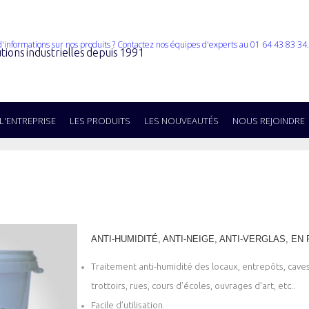
tions industrielles depuis 1991
L'ENTREPRISE
LES PRODUITS
LES NOUVEAUTÉS
NOUS REJOINDRE
ANTI-HUMIDITÉ, ANTI-NEIGE, ANTI-VERGLAS, EN
Traitement anti-humidité des locaux, entrepôts, caves
trottoirs, rues, cours d’écoles, ouvrages d’art, etc..
Facile d’utilisation.