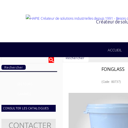
Créateur de solu
ACCUEIL
Rechercher
FONGLASS
(Code: 80737)
SECTEURS
GAMMES
CONSULTER LES CATALOGUES