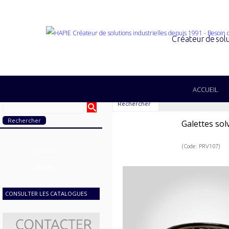
Créateur de solu
ACCUEIL
Rechercher
Galettes sol
(Code: PRV107)
SECTEURS
GAMMES
CONSULTER LES CATALOGUES