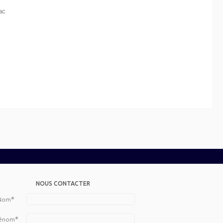
ac
NOUS CONTACTER
*
Nom
*
énom