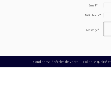
*
Email
*
Téléphone
*
Message
Conditions Générales de Vente
·
Politique qualité 