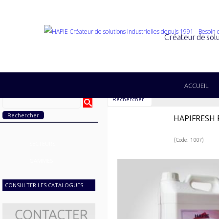
Créateur de solu
ACCUEIL
Rechercher
HAPIFRESH 
(Code: 1007)
SECTEURS
GAMMES
CONSULTER LES CATALOGUES