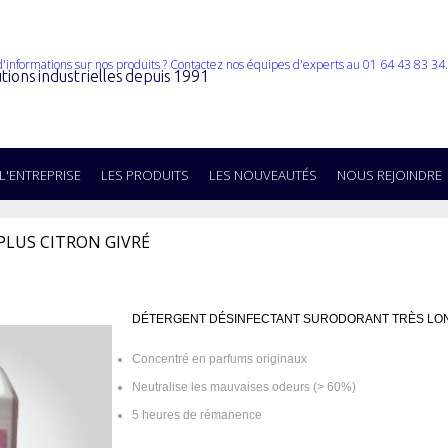
tions industrielles depuis 1991
L'ENTREPRISE
LES PRODUITS
LES NOUVEAUTÉS
NOUS REJOINDRE
PLUS CITRON GIVRÉ
DÉTERGENT DÉSINFECTANT SURODORANT TRÈS LO
Concentré en parfums originaux
Neutralise les mauvaises odeurs (> 60%)
5 heures de rémanence