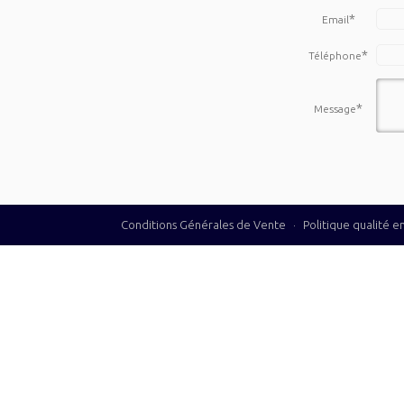
*
Email
*
Téléphone
*
Message
Conditions Générales de Vente
·
Politique qualité 