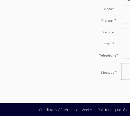
*
Nom
*
Prénom
*
Société
*
Email
*
Téléphone
*
Message
Conditions Générales de Vente
·
Politique qualité 