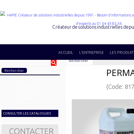
Créateur de solutions industrielles dep
ACCUEIL
L'ENTREPRISE
LES PRODUIT
Rechercher
PERMA
(Code: 81
SECTEURS
GAMMES
CONSULTER LES CATALOGUES