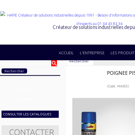
Créateur de solutions industrielles dep
ACCUEIL
L'ENTREPRISE
LES PRODUIT
Rechercher
POIGNEE PIS
(Code: MA055)
SECTEURS
GAMMES
CONSULTER LES CATALOGUES