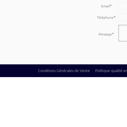
*
Email
*
Téléphone
*
Message
Conditions Générales de Vente
·
Politique qualité 