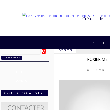
Créateur de solu
ACCUEIL
Rechercher
POXIER ME
(Code: 83709)
SECTEURS
GAMMES
CONSULTER LES CATALOGUES