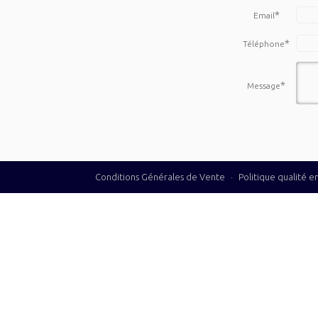
*
Email
*
Téléphone
*
Message
Conditions Générales de Vente
·
Politique qualité 