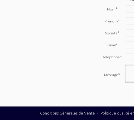
*
Nom
*
Prénom
*
Société
*
Email
*
Téléphone
*
Message
Conditions Générales de Vente
·
Politique qualité 