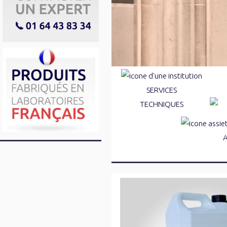
SERVICES
TECHNIQUES
Marquages au sol
Réparations de la voirie
Traitements des pieds d'arbres
Dégraissants 
Résines & mortiers de scelleme
Désinfectants 
Anti-graffitis et protections
Désodorisants
Déneigeants et déverglaçants
Détartrants a