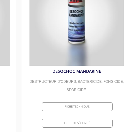
Démoussants et toitures
s
Distributeurs de savon
rifiants
Étanchéité et hydrofuges
s
Diffuseurs de parfum
 liquide de fonctionnement
Revêtements et protections
x
Gants de protection
tes et sols d'ateliers
Colles et fixations
s
Combinaisons de protection
Décapants et anti-graffitis
Masques et cartouches de protection
t réparations
Lunettes de chantier
DESOCHOC MANDARINE
le
Essuyages et brosseries
DESTRUCTEUR D'ODEURS, BACTERICIDE, FONGICIDE,
Exclusivité : cônes téléscopiques
SPORICIDE.
Adhésifs
FICHE TECHNIQUE
Matériel divers
FICHE DE SÉCURITÉ