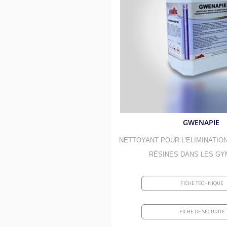
Absorbants routiers et kits de s
Décapants al
Débituminants et anti-adhérant
Savons bactér
Désinfections et surodorants
Bacs à graisse
Élections et manifestations
Linges et vais
Piscines et bassins
Entretien des 
Sports et gymnases
Insecticides -
GWENAPIE
Aires de jeux
Graisses alim
NETTOYANT POUR L'ELIMINATIO
RÉSINES DANS LES G
FICHE TECHNIQUE
FICHE DE SÉCURITÉ