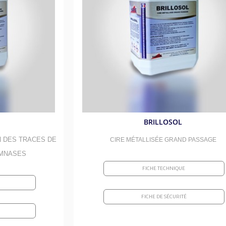
écurité
Réparation des sols et parking
Peintures de sols
imentaires
Semence
s
Peintures et marquages
Graisses huiles lub
icides - Hygiène des mains
Amendements et substrat
Insecticides et raticides
Additifs moteur et
s et canalisations
Gestion des plans d'eau
Traitements des bassins d'ornement
Nettoyages des pis
selles
Mobiliers en plastiques recyclée
Colles et fixations
Décapants
sanitaires
Maintenance générale
Colles, fixations e
 Rondonticides - Répulsifs
BRILLOSOL
Mécanique généra
entaires
N DES TRACES DE
CIRE MÉTALLISÉE GRAND PASSAGE
YMNASES
FICHE TECHNIQUE
FICHE DE SÉCURITÉ