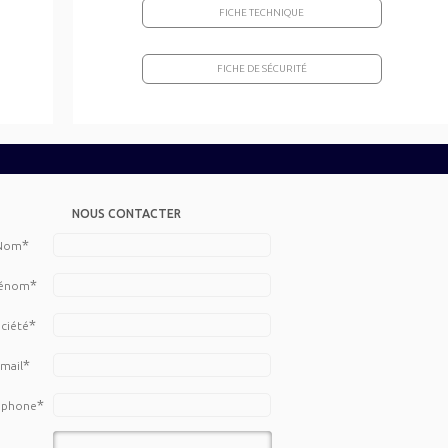
FICHE TECHNIQUE
FICHE DE SÉCURITÉ
NOUS CONTACTER
*
Nom
*
énom
*
ciété
*
mail
*
éphone