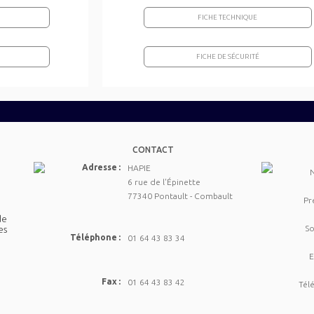
FICHE TECHNIQUE
FICHE DE SÉCURITÉ
CONTACT
Adresse :
HAPIE
6 rue de l'Épinette
77340 Pontault - Combault
Pr
de
So
es
Téléphone :
01 64 43 83 34
E
Fax :
01 64 43 83 42
Tél