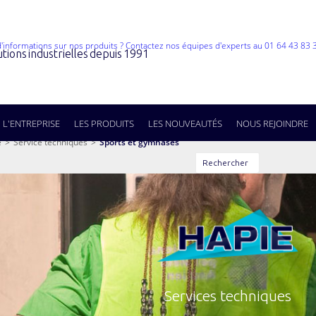
utions industrielles depuis 1991
L'ENTREPRISE
LES PRODUITS
LES NOUVEAUTÉS
NOUS REJOINDRE
é
>
Service techniques
>
Sports et gymnases
Rechercher
Services techniques