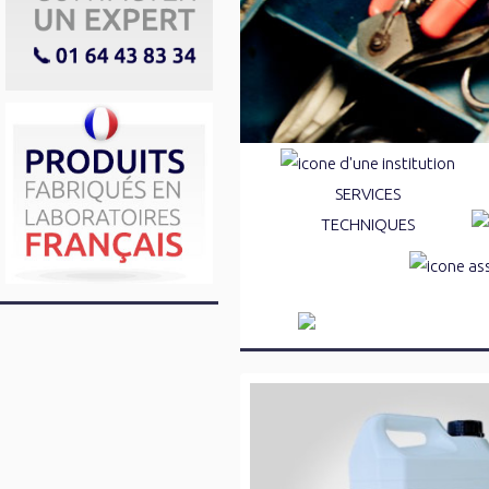
SERVICES
TECHNIQUES
Marquages au sol
Réparations de la voirie
Traitements des pieds d'arbr
Dégraissan
Résines & mortiers de scelle
Désinfectan
Anti-graffitis et protections
Désodorisa
Déneigeants et déverglaçant
Détartrant