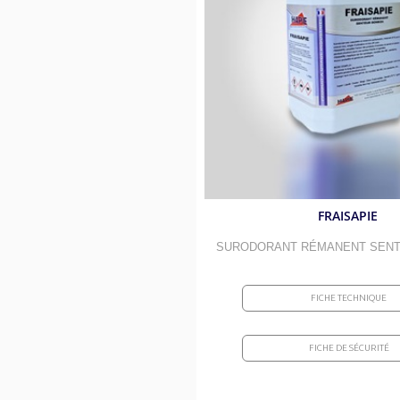
Absorbants routiers et kits d
Décapants 
Débituminants et anti-adhér
Savons bac
Désinfections et surodorants
Bacs à grai
Élections et manifestations
Linges et v
Piscines et bassins
Entretien d
Sports et gymnases
Insecticide
FRAISAPIE
Aires de jeux
Graisses al
SURODORANT RÉMANENT SEN
FICHE TECHNIQUE
FICHE DE SÉCURITÉ