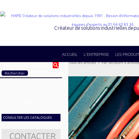
Créateur de solutions industrielles dep
ACCUEIL
L'ENTREPRISE
LES PRODUI
Tous les articles
>
Par secteurs d'activit
SECTEURS
GAMMES
CONSULTER LES CATALOGUES