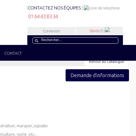
CONTACTEZ NOS ÉQUIPES :
01 64 43 83 34
Devis
( 0 )
Connexion
CONTACT
Retour au Catalogue
Demande d'informations
rialiser, marquer, signaler.
iculture, voirie, etc...