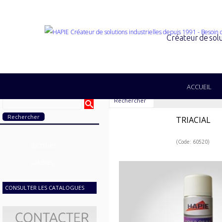
Créateur de solu
ACCUEIL
Rechercher
TRIACIAL
(Code: 60520)
SECTEURS
GAMMES
CONSULTER LES CATALOGUES