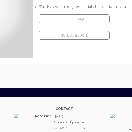
S'utilise avec la poignée tracial et le chariot traceur.
FICHE TECHNIQUE
FICHE DE SÉCURITÉ
CONTACT
Adresse :
HAPIE
6 rue de l'Épinette
77340 Pontault - Combault
Pr