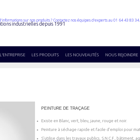
tions industrielles depuis 1991
L'ENTREPRISE
LES PRODUITS
LES NOUVEAUTÉS
NOUS REJOINDRE
PEINTURE DE TRAÇAGE
Existe en Blanc, vert, bleu, jaune, rouge et noir.
Peinture à séchage rapide et facile d’emploi pour maté
S’utilise dans les travaux publics, S.N.C.F., bâtiment, agr