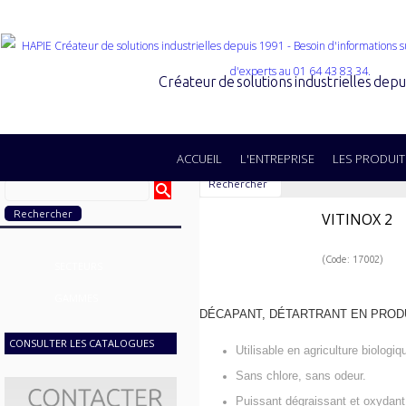
Créateur de solutions industrielles dep
ACCUEIL
L'ENTREPRISE
LES PRODUIT
Rechercher
VITINOX 2
(Code: 17002)
SECTEURS
GAMMES
DÉCAPANT, DÉTARTRANT EN PROD
CONSULTER LES CATALOGUES
Utilisable en agriculture biolog
Sans chlore, sans odeur.
Puissant dégraissant et oxydant