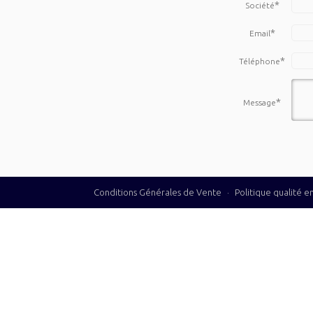
*
Société
*
Email
*
Téléphone
*
Message
Conditions Générales de Vente
·
Politique qualité 