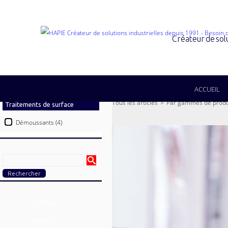
Créateur de sol
ACCUEIL
Tous les articles
>
Par gammes de produ
Traitements de surface
Démoussants
(4)
SECTEURS
GAMMES