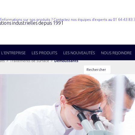
utions industrielles depuis 1991
L'ENTREPRISE
LES PRODUITS
LES NOUVEAUTÉS
NOUS REJOINDRE
its
>
Traitements de surface
>
Démoussants
Rechercher