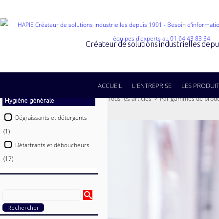
Créateur de solutions industrielles dep
ACCUEIL
L'ENTREPRISE
LES PRODUI
Tous les articles
>
Par gammes de produ
Hygiène générale
Dégraissants et détergents
(1)
Détartrants et déboucheurs
(17)